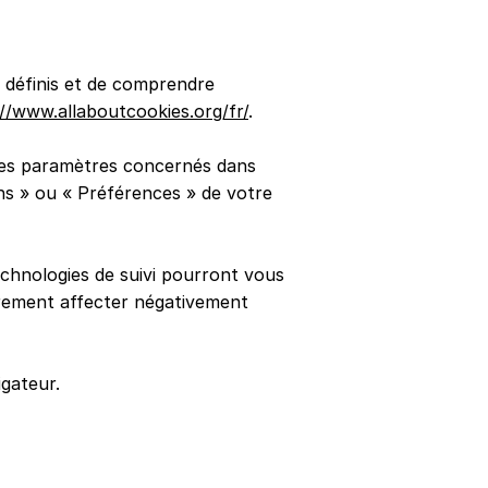
é définis et de comprendre
://www.allaboutcookies.org/fr/
.
 les paramètres concernés dans
s » ou « Préférences » de votre
echnologies de suivi pourront vous
trement affecter négativement
igateur.