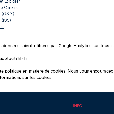
et Explorer
le Chrome
i (OS X)
 (iOS)
id
données soient utilisées par Google Analytics sur tous le
gaoptout?hl=fr
tte politique en matière de cookies. Nous vous encourageo
formations sur les cookies.
INFO